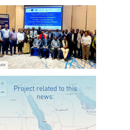
MM
+
Project related to this
−
news: