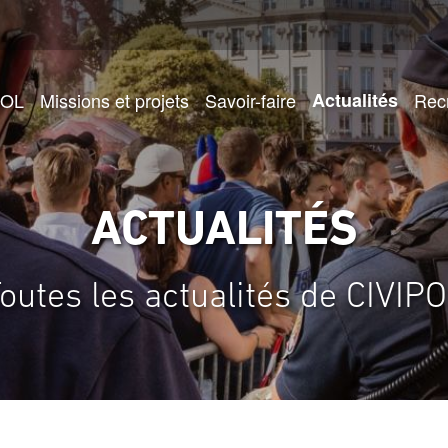
POL
Missions et projets
Savoir-faire
Actualités
Rec
ACTUALITÉS
outes les actualités de CIVIP