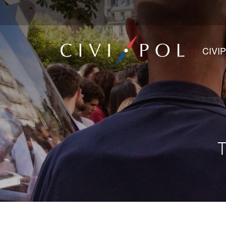
CIVI
T