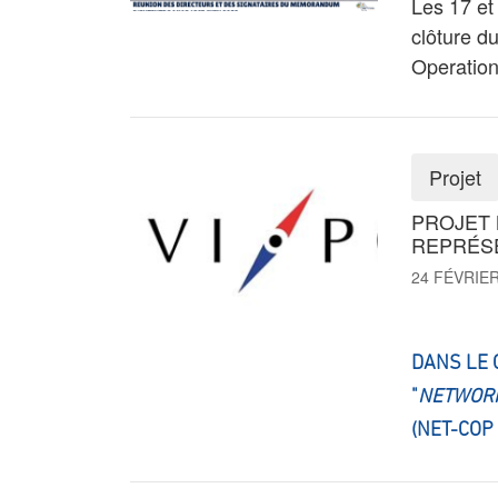
Les 17 et
clôture d
Operationa
Projet
PROJET N
REPRÉSE
24 FÉVRIER
DANS LE 
"
NETWORK
(NET-COP 