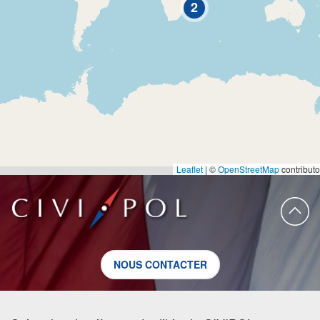
2
Leaflet
|
©
OpenStreetMap
contributo
NOUS CONTACTER