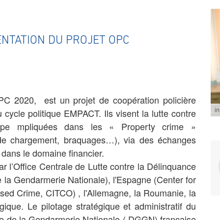
ENTATION DU PROJET OPC
C 2020, est un projet de coopération policière
i
cycle politique EMPACT. Ils visent la lutte contre
urope mpliquées dans les « Property crime »
s de chargement, braquages…), via des échanges
 dans le domaine financier.
ar l’Office Centrale de Lutte contre la Délinquance
e la Gendarmerie Nationale), l'Espagne (Center for
ised Crime, CITCO) , l'Allemagne, la Roumanie, la
lgique. Le pilotage stratégique et administratif du
ale de la Gendarmerie Nationale ( DGGN) française