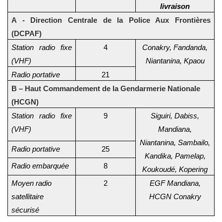
livraison
A - Direction Centrale de la Police Aux Frontières
(DCPAF)
Station radio fixe
4
Conakry, Fandanda,
(VHF)
Niantanina, Kpaou
Radio portative
21
B – Haut Commandement de la Gendarmerie Nationale
(HCGN)
Station radio fixe
9
Siguiri, Dabiss,
(VHF)
Mandiana,
Niantanina, Sambailo,
Radio portative
25
Kandika, Pamelap,
Radio embarquée
8
Koukoudé, Kopering
Moyen radio
2
EGF Mandiana,
satellitaire
HCGN Conakry
sécurisé