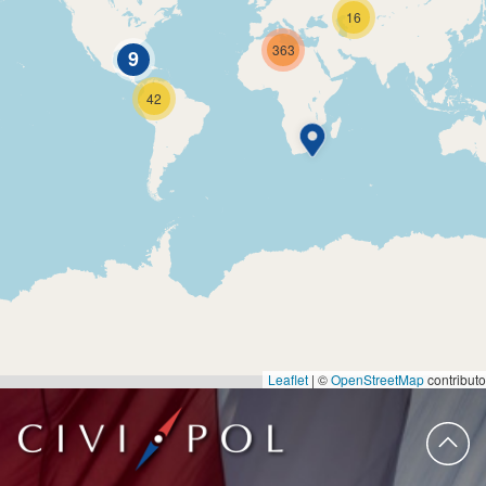
16
363
9
42
Leaflet
|
©
OpenStreetMap
contributo