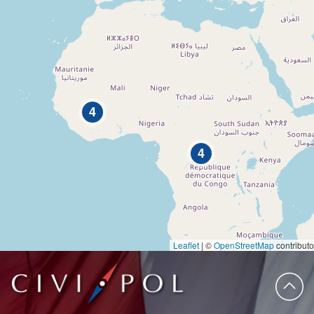
4
4
Leaflet
|
©
OpenStreetMap
contributo