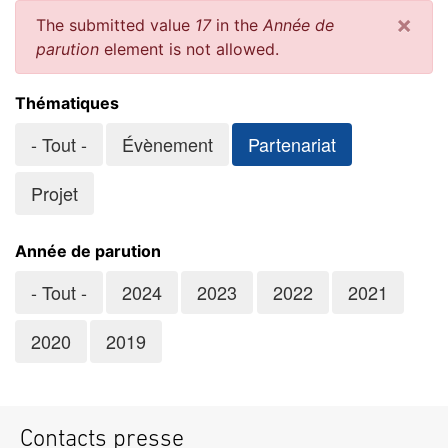
×
The submitted value
17
in the
Année de
Message
parution
element is not allowed.
d'erreur
Thématiques
- Tout -
Évènement
Partenariat
Projet
Année de parution
- Tout -
2024
2023
2022
2021
2020
2019
Contacts presse